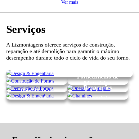
Ver mais
Serviços
A Lizmontagens oferece serviços de construção,
reparação e até demolição para garantir o máximo
desempenho durante todo o ciclo de vida do seu forno.
Fornecimento de
Projetos Chave-na-Mão (Glass-to-Glass)
Construção de
Materiais e
Reparações
Fornos
Estruturas
Demolição de
Especiais (a
Metálicas
Fornos
Design &
Chaminés
Quente)
Engenharia
Industriais