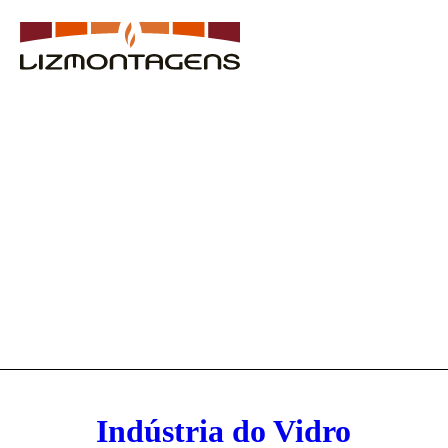
e &
lidade
ras
ctos
Indústria do Vidro