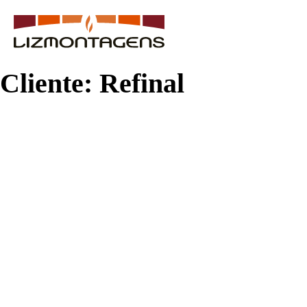
Cliente:
Refinal
e &
lidade
ras
Refractory 
ctos